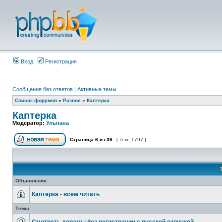
Вход
Регистрация
Сообщения без ответов
|
Активные темы
Список форумов
»
Разное
»
Каптерка
Каптерка
Модератор:
Ульпана
Страница
6
из
36
[ Тем: 1797 ]
Объявления
Каптерка - всем читать
Темы